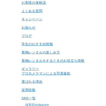
お客様の体験談
よくある質問
キャンペーン
お知らせ
ブログ
学生のおすすめ情報
着物レンタルの楽しみ⽅
着物レンタルをするときのお役立ち情報
ギャラリー
プロカメラマンによる写真撮影
選ばれる理由
採用情報
SNS一覧
浅草店Instagram