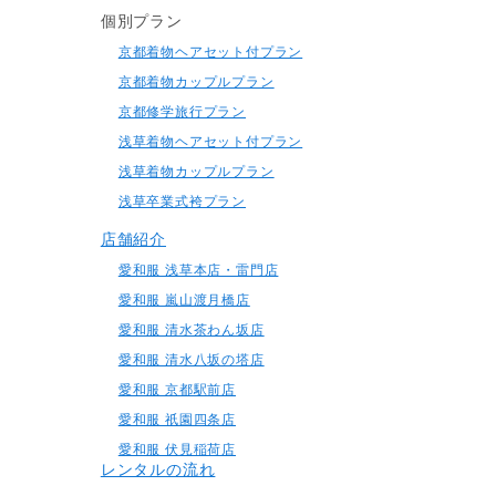
個別プラン
京都着物ヘアセット付プラン
京都着物カップルプラン
京都修学旅行プラン
浅草着物ヘアセット付プラン
浅草着物カップルプラン
浅草卒業式袴プラン
店舗紹介
愛和服 浅草本店・雷門店
愛和服 嵐山渡月橋店
愛和服 清水茶わん坂店
愛和服 清水八坂の塔店
愛和服 京都駅前店
愛和服 祇園四条店
愛和服 伏見稲荷店
レンタルの流れ