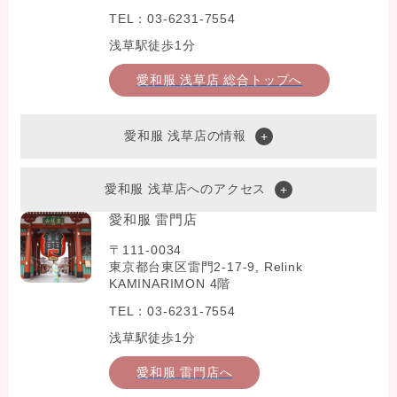
TEL：03-6231-7554
浅草駅徒歩1分
愛和服 浅草店 総合トップへ
愛和服 浅草店の情報
愛和服 浅草店へのアクセス
愛和服 雷門店
〒111-0034
東京都台東区雷門2-17-9, Relink
KAMINARIMON 4階
TEL：03-6231-7554
浅草駅徒歩1分
愛和服 雷門店へ