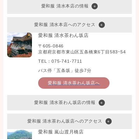
愛和服 清水本店の情報
愛和服 清水本店へのアクセス
愛和服 清水茶わん坂店
〒605-0846
京都府京都市東山区五条橋東6丁目583ｰ54
TEL：075-741-7711
バス停「五条坂」徒歩7分
愛和服 清水茶わん坂店へ
愛和服 清水茶わん坂店の情報
愛和服 清水茶わん坂店へのアクセス
愛和服 嵐山渡月橋店