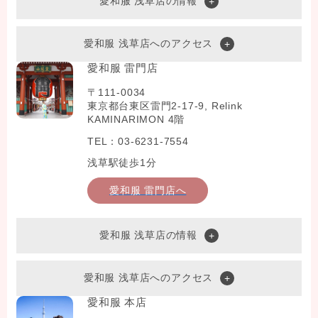
愛和服 浅草店の情報
愛和服 浅草店へのアクセス
愛和服 雷門店
〒111-0034
東京都台東区雷門2-17-9, Relink
KAMINARIMON 4階
TEL：03-6231-7554
浅草駅徒歩1分
愛和服 雷門店へ
愛和服 浅草店の情報
愛和服 浅草店へのアクセス
愛和服 本店