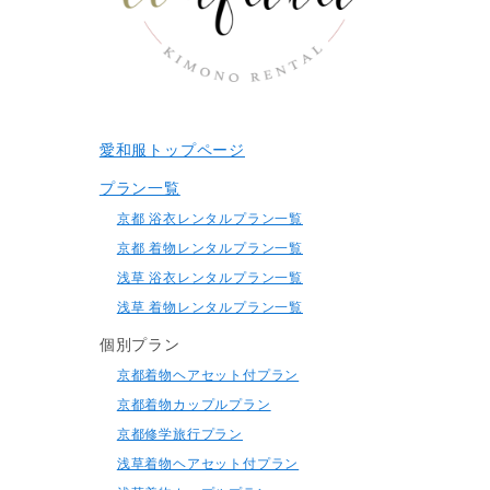
愛和服トップページ
プラン一覧
京都 浴衣レンタルプラン一覧
京都 着物レンタルプラン一覧
浅草 浴衣レンタルプラン一覧
浅草 着物レンタルプラン一覧
個別プラン
京都着物ヘアセット付プラン
京都着物カップルプラン
京都修学旅行プラン
浅草着物ヘアセット付プラン