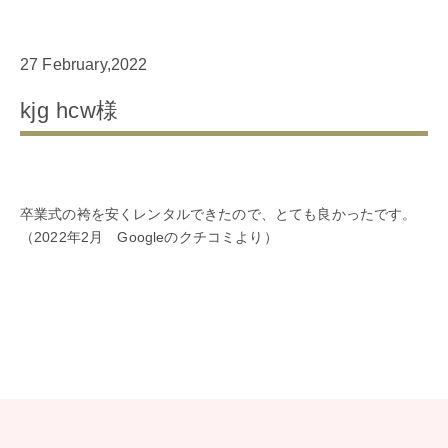
27 February,2022
kjg hcw様
卒業式の袴を安くレンタルできたので、とても良かったです。
（2022年2月 Googleのクチコミより）