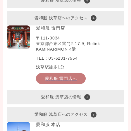
愛和服 浅草店の情報
愛和服 浅草店へのアクセス
愛和服 雷門店
〒111-0034
東京都台東区雷門2-17-9, Relink
KAMINARIMON 4階
TEL：03-6231-7554
浅草駅徒歩1分
愛和服 雷門店へ
愛和服 浅草店の情報
愛和服 浅草店へのアクセス
愛和服 本店