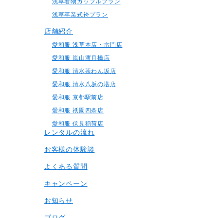
浅草着物カップルプラン
浅草卒業式袴プラン
店舗紹介
愛和服 浅草本店・雷門店
愛和服 嵐山渡月橋店
愛和服 清水茶わん坂店
愛和服 清水八坂の塔店
愛和服 京都駅前店
愛和服 祇園四条店
愛和服 伏見稲荷店
レンタルの流れ
お客様の体験談
よくある質問
キャンペーン
お知らせ
ブログ