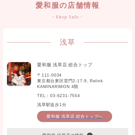
愛和服の店舗情報
・Shop Info・
浅草
愛和服 浅草店 総合トップ
〒111-0034
東京都台東区雷門2-17-9, Relink
KAMINARIMON 4階
TEL：03-6231-7554
浅草駅徒歩1分
愛和服 浅草店 総合トップへ