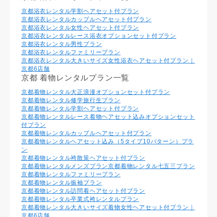
京都浴衣レンタル学割ヘアセット付プラン
京都浴衣レンタルカップルヘアセット付プラン
京都浴衣レンタル⼥性ヘアセット付プラン
京都浴衣レンタルレース浴衣オプションセット付プラン
京都浴衣レンタル男性プラン
京都浴衣レンタルファミリープラン
京都浴衣レンタル大きいサイズ女性浴衣ヘアセット付プラン｜
京都6店舗
京都 着物レンタルプラン一覧
京都着物レンタル大正浪漫オプションセット付プラン
京都着物レンタル修学旅行生プラン
京都着物レンタル学割ヘアセット付プラン
京都着物レンタルレース着物ヘアセット込みオプションセット
付プラン
京都着物レンタルカップルヘアセット付プラン
京都着物レンタルヘアセット込み（5タイプ10パターン）プラ
ン
京都着物レンタル袴散策ヘアセット付プラン
京都着物レンタルメンズプラン
京都着物レンタル七五三プラン
京都着物レンタルファミリープラン
京都着物レンタル振袖プラン
京都着物レンタル訪問着ヘアセット付プラン
京都着物レンタル卒業式袴レンタルプラン
京都着物レンタル大きいサイズ着物女性ヘアセット付プラン｜
京都6店舗