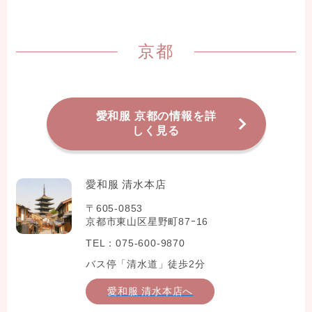
京都
愛和服 京都の情報を詳
しく見る
愛和服 清水本店
〒605-0853
京都市東山区星野町87ｰ16
TEL：075-600-9870
バス停「清水道」徒歩2分
愛和服 清水本店へ