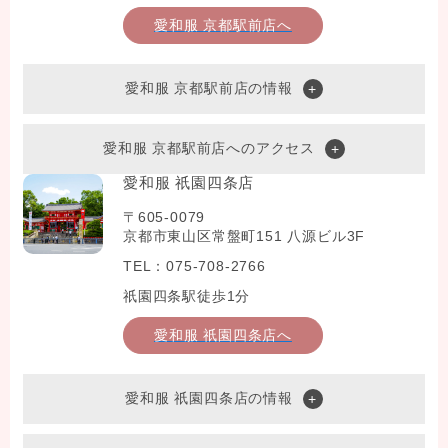
愛和服 京都駅前店へ
愛和服 京都駅前店の情報
愛和服 京都駅前店へのアクセス
愛和服 祇園四条店
〒605-0079
京都市東山区常盤町151 八源ビル3F
TEL：075-708-2766
祇園四条駅徒歩1分
愛和服 祇園四条店へ
愛和服 祇園四条店の情報