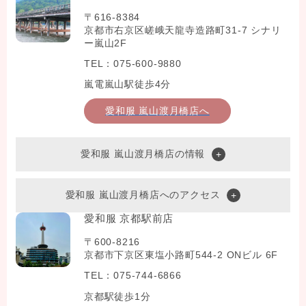
〒616-8384
京都市右京区嵯峨天龍寺造路町31-7 シナリ
ー嵐山2F
TEL：075-600-9880
嵐電嵐山駅徒歩4分
愛和服 嵐山渡月橋店へ
愛和服 嵐山渡月橋店の情報
愛和服 嵐山渡月橋店へのアクセス
愛和服 京都駅前店
〒600-8216
京都市下京区東塩小路町544-2 ONビル 6F
TEL：075-744-6866
京都駅徒歩1分