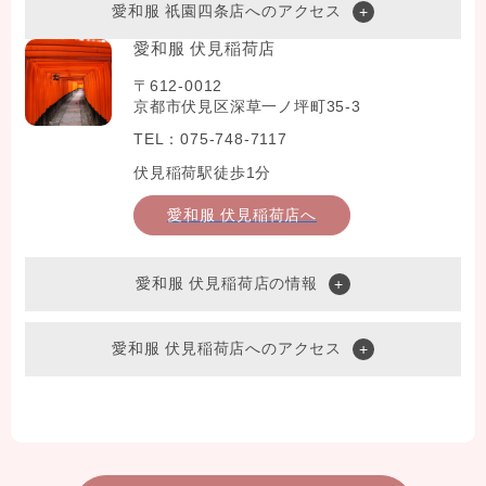
愛和服 祇園四条店へのアクセス
愛和服 伏見稲荷店
〒612-0012
京都市伏見区深草一ノ坪町35-3
TEL：075-748-7117
伏見稲荷駅徒歩1分
愛和服 伏見稲荷店へ
愛和服 伏見稲荷店の情報
愛和服 伏見稲荷店へのアクセス