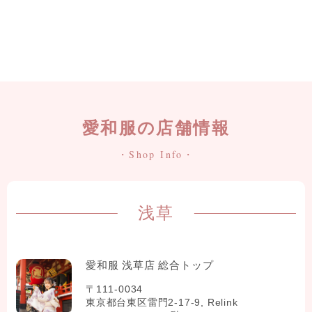
愛和服の店舗情報
・Shop Info・
浅草
愛和服 浅草店 総合トップ
〒111-0034
東京都台東区雷門2-17-9, Relink