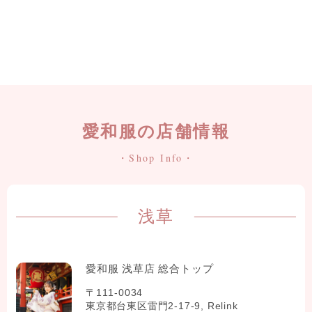
愛和服の店舗情報
・Shop Info・
浅草
愛和服 浅草店 総合トップ
〒111-0034
東京都台東区雷門2-17-9, Relink