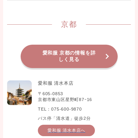
京都
愛和服 京都の情報を詳
しく見る
愛和服 清水本店
〒605-0853
京都市東山区星野町87ｰ16
TEL：075-600-9870
バス停「清水道」徒歩2分
愛和服 清水本店へ