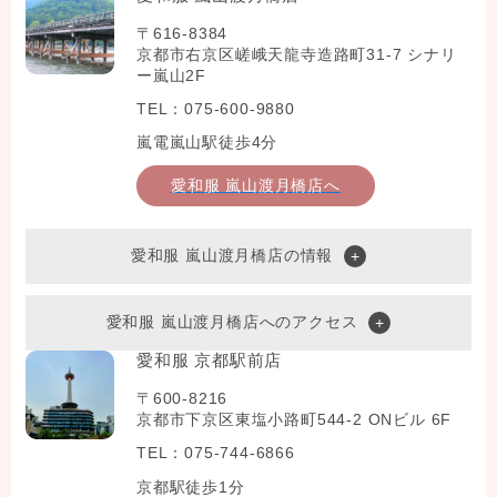
〒616-8384
京都市右京区嵯峨天龍寺造路町31-7 シナリ
ー嵐山2F
TEL：075-600-9880
嵐電嵐山駅徒歩4分
愛和服 嵐山渡月橋店へ
愛和服 嵐山渡月橋店の情報
愛和服 嵐山渡月橋店へのアクセス
愛和服 京都駅前店
〒600-8216
京都市下京区東塩小路町544-2 ONビル 6F
TEL：075-744-6866
京都駅徒歩1分