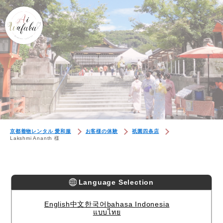
京都着物レンタル 愛和服
お客様の体験
祇園四条店
Lakshmi Ananth 樣
Language Selection
English
中文
한국어
bahasa Indonesia
แบบไทย