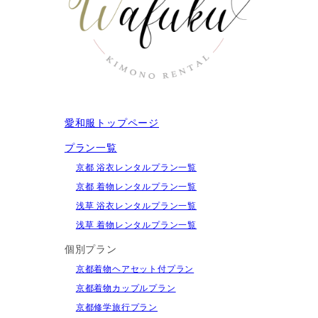
愛和服トップページ
プラン一覧
京都 浴衣レンタルプラン一覧
京都 着物レンタルプラン一覧
浅草 浴衣レンタルプラン一覧
浅草 着物レンタルプラン一覧
個別プラン
京都着物ヘアセット付プラン
京都着物カップルプラン
京都修学旅行プラン