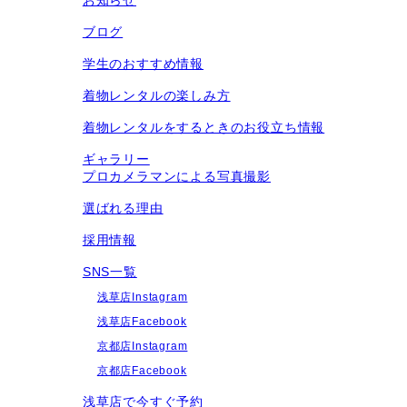
お知らせ
ブログ
学生のおすすめ情報
着物レンタルの楽しみ⽅
着物レンタルをするときのお役立ち情報
ギャラリー
プロカメラマンによる写真撮影
選ばれる理由
採用情報
SNS一覧
浅草店Instagram
浅草店Facebook
京都店Instagram
京都店Facebook
浅草店で今すぐ予約