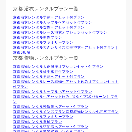
京都 浴衣レンタルプラン一覧
京都浴衣レンタル学割ヘアセット付プラン
京都浴衣レンタルカップルヘアセット付プラン
京都浴衣レンタル⼥性ヘアセット付プラン
京都浴衣レンタルレース浴衣オプションセット付プラン
京都浴衣レンタル男性プラン
京都浴衣レンタルファミリープラン
京都浴衣レンタル大きいサイズ女性浴衣ヘアセット付プラン｜
京都6店舗
京都 着物レンタルプラン一覧
京都着物レンタル大正浪漫オプションセット付プラン
京都着物レンタル修学旅行生プラン
京都着物レンタル学割ヘアセット付プラン
京都着物レンタルレース着物ヘアセット込みオプションセット
付プラン
京都着物レンタルカップルヘアセット付プラン
京都着物レンタルヘアセット込み（5タイプ10パターン）プラ
ン
京都着物レンタル袴散策ヘアセット付プラン
京都着物レンタルメンズプラン
京都着物レンタル七五三プラン
京都着物レンタルファミリープラン
京都着物レンタル振袖プラン
京都着物レンタル訪問着ヘアセット付プラン
京都着物レンタル卒業式袴レンタルプラン