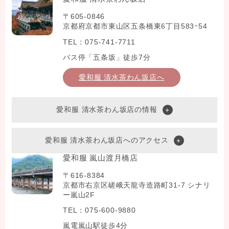
〒605-0846
京都府京都市東山区五条橋東6丁目583ｰ54
TEL：075-741-7711
バス停「五条坂」徒歩7分
愛和服 清水茶わん坂店へ
愛和服 清水茶わん坂店の情報
愛和服 清水茶わん坂店へのアクセス
愛和服 嵐山渡月橋店
〒616-8384
京都市右京区嵯峨天龍寺造路町31-7 シナリ
ー嵐山2F
TEL：075-600-9880
嵐電嵐山駅徒歩4分