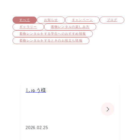
すべて
お知らせ
キャンペーン
ブログ
ギャラリー
着物レンタルの楽しみ方
着物レンタルをする学⽣へのおすすめ情報
着物レンタルをするときのお役立ち情報
しゅう様
2026.02.25