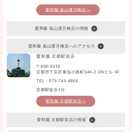
愛和服 嵐山渡月橋店へ
愛和服 嵐山渡月橋店の情報
愛和服 嵐山渡月橋店へのアクセス
愛和服 京都駅前店
〒600-8216
京都市下京区東塩小路町544-2 ONビル 6F
TEL：075-744-6866
京都駅徒歩1分
愛和服 京都駅前店へ
愛和服 京都駅前店の情報