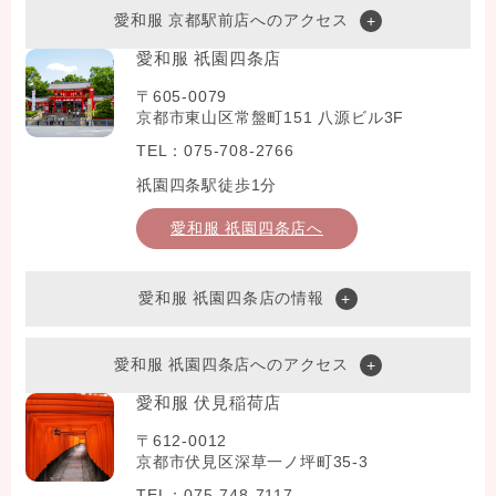
愛和服 京都駅前店へのアクセス
愛和服 祇園四条店
〒605-0079
京都市東山区常盤町151 八源ビル3F
TEL：075-708-2766
祇園四条駅徒歩1分
愛和服 祇園四条店へ
愛和服 祇園四条店の情報
愛和服 祇園四条店へのアクセス
愛和服 伏見稲荷店
〒612-0012
京都市伏見区深草一ノ坪町35-3
TEL：075-748-7117