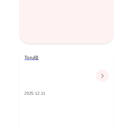
Toru様
2025.12.11