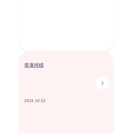
奕潔何様
2024.10.02