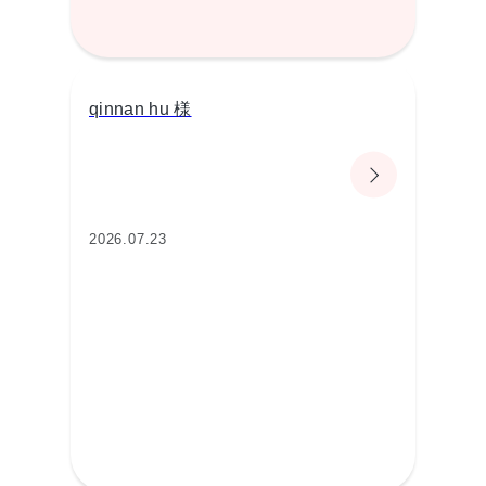
qinnan hu 様
2026.07.23