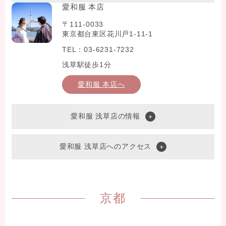
愛和服 本店
〒111-0033
東京都台東区花川戸1-11-1
TEL：03-6231-7232
浅草駅徒歩1分
愛和服 本店へ
愛和服 浅草店の情報
愛和服 浅草店へのアクセス
京都