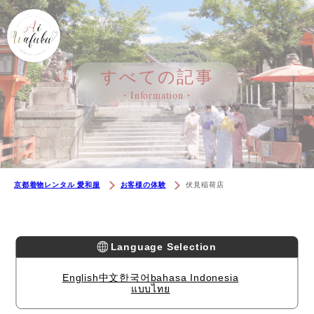
すべての記事
・Information・
京都着物レンタル 愛和服
お客様の体験
伏見稲荷店
Language Selection
English
中文
한국어
bahasa Indonesia
แบบไทย