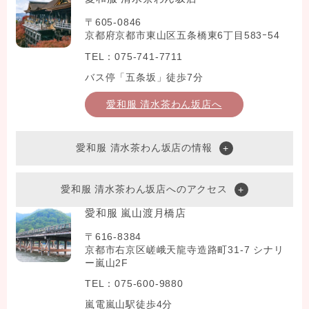
〒605-0846
京都府京都市東山区五条橋東6丁目583ｰ54
TEL：075-741-7711
バス停「五条坂」徒歩7分
愛和服 清水茶わん坂店へ
愛和服 清水茶わん坂店の情報
愛和服 清水茶わん坂店へのアクセス
愛和服 嵐山渡月橋店
〒616-8384
京都市右京区嵯峨天龍寺造路町31-7 シナリ
ー嵐山2F
TEL：075-600-9880
嵐電嵐山駅徒歩4分