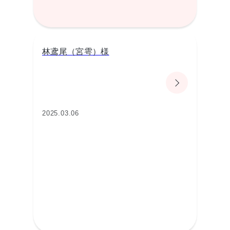
林鸢尾（宮雩）様
2025.03.06