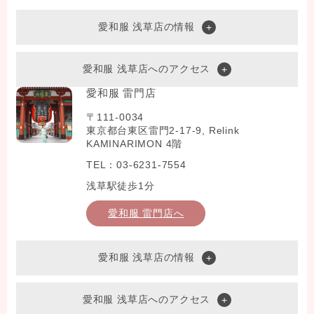
愛和服 浅草店の情報
愛和服 浅草店へのアクセス
愛和服 雷門店
〒111-0034
東京都台東区雷門2-17-9, Relink
KAMINARIMON 4階
TEL：03-6231-7554
浅草駅徒歩1分
愛和服 雷門店へ
愛和服 浅草店の情報
愛和服 浅草店へのアクセス