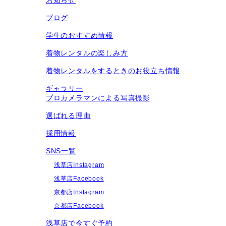
お知らせ
ブログ
学生のおすすめ情報
着物レンタルの楽しみ⽅
着物レンタルをするときのお役立ち情報
ギャラリー
プロカメラマンによる写真撮影
選ばれる理由
採用情報
SNS一覧
浅草店Instagram
浅草店Facebook
京都店Instagram
京都店Facebook
浅草店で今すぐ予約