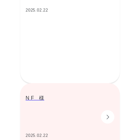
2025.02.22
N F 様
2025.02.22