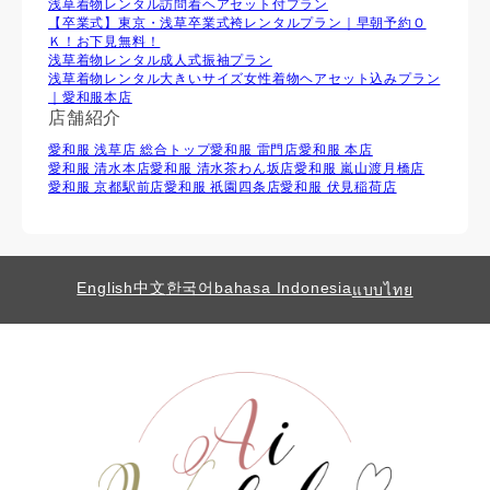
浅草着物レンタル訪問着ヘアセット付プラン
【卒業式】東京・浅草卒業式袴レンタルプラン｜早朝予約Ｏ
Ｋ！お下見無料！
浅草着物レンタル成人式振袖プラン
浅草着物レンタル大きいサイズ女性着物ヘアセット込みプラン
｜愛和服本店
店舗紹介
愛和服 浅草店 総合トップ
愛和服 雷門店
愛和服 本店
愛和服 清水本店
愛和服 清水茶わん坂店
愛和服 嵐山渡月橋店
愛和服 京都駅前店
愛和服 祇園四条店
愛和服 伏見稲荷店
English
中文
한국어
bahasa Indonesia
แบบไทย