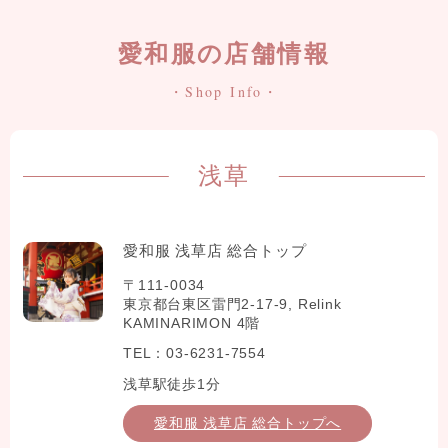
愛和服の店舗情報
・Shop Info・
浅草
愛和服 浅草店 総合トップ
〒111-0034
東京都台東区雷門2-17-9, Relink
KAMINARIMON 4階
TEL：03-6231-7554
浅草駅徒歩1分
愛和服 浅草店 総合トップへ