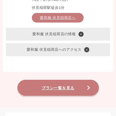
伏見稲荷駅徒歩1分
愛和服 伏見稲荷店へ
愛和服 伏見稲荷店の情報
愛和服 伏見稲荷店へのアクセス
プラン一覧を見る