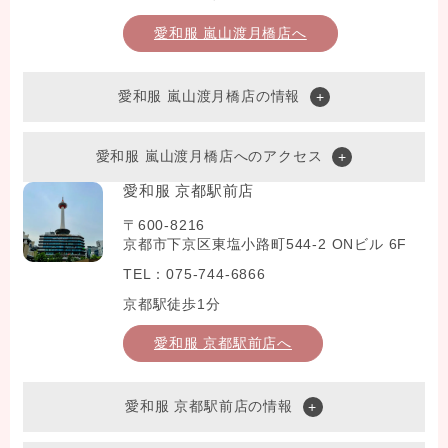
愛和服 嵐山渡月橋店へ
愛和服 嵐山渡月橋店の情報
愛和服 嵐山渡月橋店へのアクセス
愛和服 京都駅前店
〒600-8216
京都市下京区東塩小路町544-2 ONビル 6F
TEL：075-744-6866
京都駅徒歩1分
愛和服 京都駅前店へ
愛和服 京都駅前店の情報