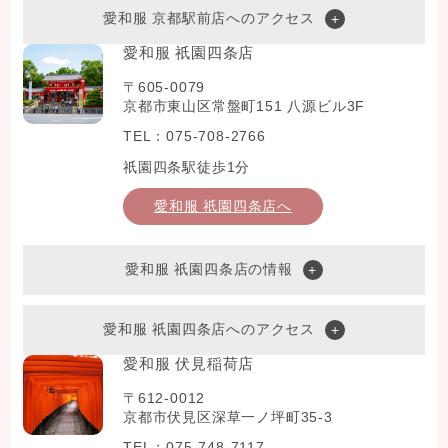
愛和服 京都駅前店へのアクセス
愛和服 祇園四条店
〒605-0079
京都市東山区常盤町151 八源ビル3F
TEL：075-708-2766
祇園四条駅徒歩1分
愛和服 祇園四条店へ
愛和服 祇園四条店の情報
愛和服 祇園四条店へのアクセス
愛和服 伏見稲荷店
〒612-0012
京都市伏見区深草一ノ坪町35-3
TEL：075-748-7117