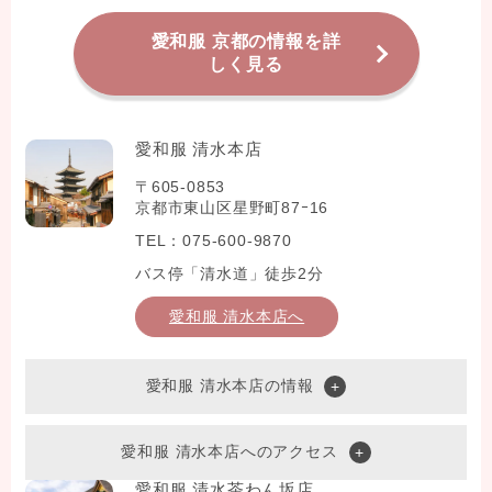
愛和服 京都の情報を詳
しく見る
愛和服 清水本店
〒605-0853
京都市東山区星野町87ｰ16
TEL：075-600-9870
バス停「清水道」徒歩2分
愛和服 清水本店へ
愛和服 清水本店の情報
愛和服 清水本店へのアクセス
愛和服 清水茶わん坂店