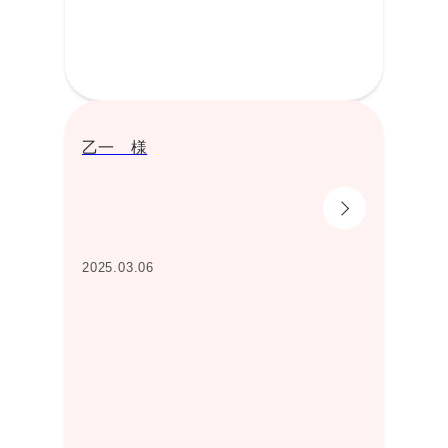
乙一 様
2025.03.06