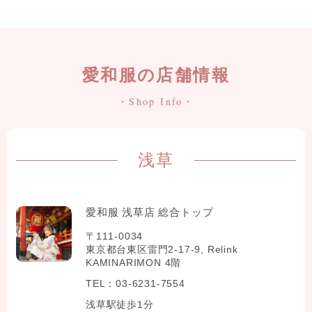
愛和服の店舗情報
・Shop Info・
浅草
愛和服 浅草店 総合トップ
〒111-0034
東京都台東区雷門2-17-9, Relink
KAMINARIMON 4階
TEL：03-6231-7554
浅草駅徒歩1分