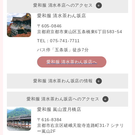
愛和服 清水本店へのアクセス
愛和服 清水茶わん坂店
〒605-0846
京都府京都市東山区五条橋東6丁目583ｰ54
TEL：075-741-7711
バス停「五条坂」徒歩7分
愛和服 清水茶わん坂店へ
愛和服 清水茶わん坂店の情報
愛和服 清水茶わん坂店へのアクセス
愛和服 嵐山渡月橋店
〒616-8384
京都市右京区嵯峨天龍寺造路町31-7 シナリ
ー嵐山2F