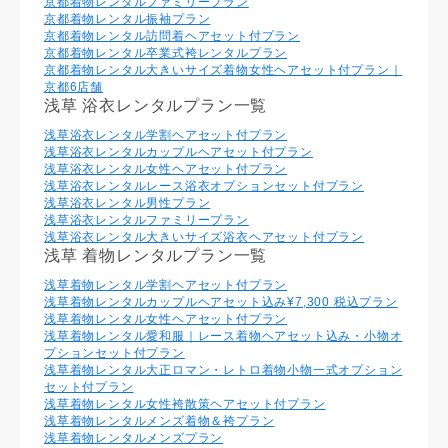
京都着物レンタルファミリープラン
京都着物レンタル振袖プラン
京都着物レンタル訪問着ヘアセット付プラン
京都着物レンタル卒業式袴レンタルプラン
京都着物レンタル大きいサイズ着物女性ヘアセット付プラン｜
京都6店舗
浅草 浴衣レンタルプラン一覧
浅草浴衣レンタル学割ヘアセット付プラン
浅草浴衣レンタルカップルヘアセット付プラン
浅草浴衣レンタル⼥性ヘアセット付プラン
浅草浴衣レンタルレース浴衣オプションセット付プラン
浅草浴衣レンタル男性プラン
浅草浴衣レンタルファミリープラン
浅草浴衣レンタル大きいサイズ浴衣ヘアセット付プラン
浅草 着物レンタルプラン一覧
浅草着物レンタル学割ヘアセット付プラン
浅草着物レンタルカップルヘアセット込み¥7,300 税込プラン
浅草着物レンタル⼥性ヘアセット付プラン
浅草着物レンタル愛和服｜レース着物ヘアセット込み・小物オ
プションセット付プラン
浅草着物レンタル大正ロマン・レトロ着物小物一式オプション
セット付プラン
浅草着物レンタル女性袴散策ヘアセット付プラン
浅草着物レンタルメンズ着物＆袴プラン
浅草着物レンタルメンズプラン