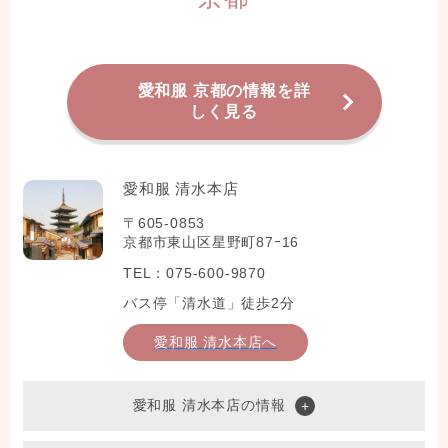
愛和服 京都の情報を詳
しく見る
愛和服 清水本店
〒605-0853
京都市東山区星野町87ｰ16
TEL：075-600-9870
バス停「清水道」徒歩2分
愛和服 清水本店へ
愛和服 清水本店の情報