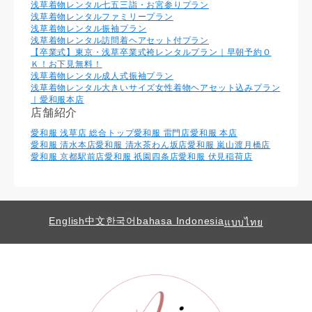
浅草着物レンタル七五三詣・お宮参りプラン
浅草着物レンタルファミリープラン
浅草着物レンタル振袖プラン
浅草着物レンタル訪問着ヘアセット付プラン
【卒業式】東京・浅草卒業式袴レンタルプラン｜早朝予約Ｏ
Ｋ！お下見無料！
浅草着物レンタル成人式振袖プラン
浅草着物レンタル大きいサイズ女性着物ヘアセット込みプラン
｜愛和服本店
店舗紹介
愛和服 浅草店 総合トップ
愛和服 雷門店
愛和服 本店
愛和服 清水本店
愛和服 清水茶わん坂店
愛和服 嵐山渡月橋店
愛和服 京都駅前店
愛和服 祇園四条店
愛和服 伏見稲荷店
English
中文
한국어
bahasa Indonesia
แบบไทย