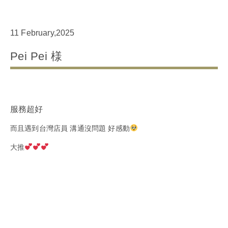
11 February,2025
Pei Pei 様
服務超好
而且遇到台灣店員 溝通沒問題 好感動
大推