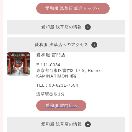
愛和服 浅草店 総合トップへ
愛和服 浅草店の情報
愛和服 浅草店へのアクセス
愛和服 雷門店
〒111-0034
東京都台東区雷門2-17-9, Relink
KAMINARIMON 4階
TEL：03-6231-7554
浅草駅徒歩1分
愛和服 雷門店へ
愛和服 浅草店の情報