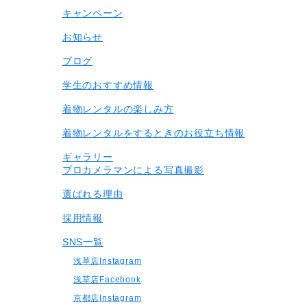
キャンペーン
お知らせ
ブログ
学生のおすすめ情報
着物レンタルの楽しみ⽅
着物レンタルをするときのお役立ち情報
ギャラリー
プロカメラマンによる写真撮影
選ばれる理由
採用情報
SNS一覧
浅草店Instagram
浅草店Facebook
京都店Instagram